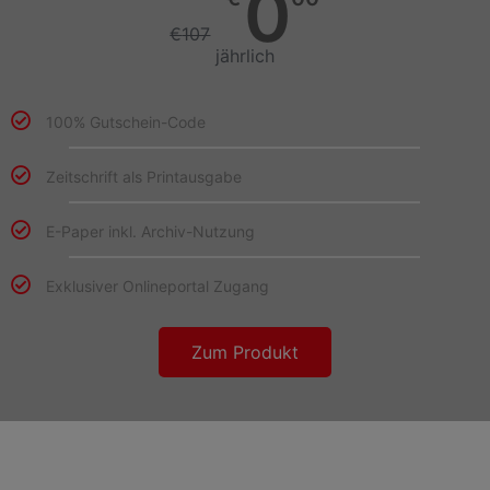
0
€
107
jährlich
100% Gutschein-Code
Zeitschrift als Printausgabe
E-Paper inkl. Archiv-Nutzung
Exklusiver Onlineportal Zugang
Zum Produkt