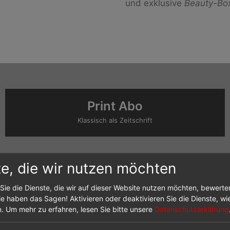
und exklusive
Beauty-Bo
Print Abo
Klassisch als Zeitschrift
75
€
00
te, die wir nutzen möchten
Sie die Dienste, die wir auf dieser Website nutzen möchten, bewert
jährlich
e haben das Sagen! Aktivieren oder deaktivieren Sie die Dienste, wie
n.
Um mehr zu erfahren, lesen Sie bitte unsere
Datenschutzerklärung
Zeitschrift als Printausgabe