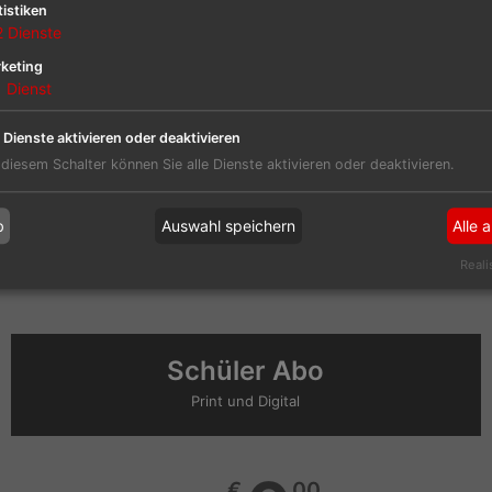
tistiken
2
Dienste
E-Paper inkl. Archiv-Nutzung
keting
Exklusiver Onlineportal Zugang​
1
Dienst
e Dienste aktivieren oder deaktivieren
Exklusive Beauty-Box als Geschenk
 diesem Schalter können Sie alle Dienste aktivieren oder deaktivieren.
Zum Produkt
b
Auswahl speichern
Alle 
Reali
Schüler Abo
Print und Digital
€
00