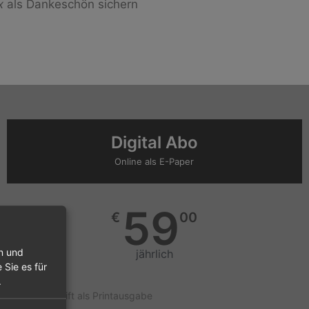
x
als Dankeschön sichern
Digital Abo
Online als E-Paper
59
€
00
en und
jährlich
 Sie es für
.
Zeitschrift als Printausgabe