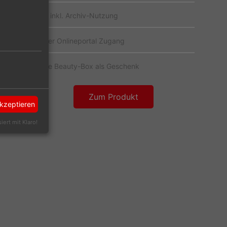
E-Paper inkl. Archiv-Nutzung
Exklusiver Onlineportal Zugang​
Exklusive Beauty-Box als Geschenk
Zum Produkt
akzeptieren
siert mit Klaro!