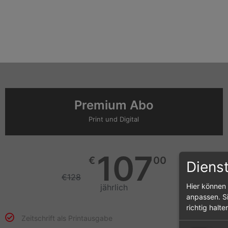
Premium Abo
Print und Digital
107
€
00
Diens
€
128
Hier können 
jährlich
anpassen. Si
richtig halte
Zeitschrift als Printausgabe