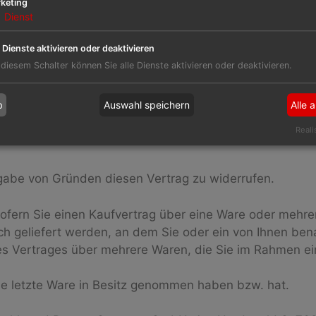
keting
1
Dienst
absatzverträgen zur Lieferung von Audio- oder Videoau
orden sind.
e Dienste aktivieren oder deaktivieren
 diesem Schalter können Sie alle Dienste aktivieren oder deaktivieren.
b
Auswahl speichern
Alle 
Reali
gabe von Gründen diesen Vertrag zu widerrufen.
sofern Sie einen Kaufvertrag über eine Ware oder mehre
 geliefert werden, an dem Sie oder ein von Ihnen benann
s Vertrages über mehrere Waren, die Sie im Rahmen eine
 die letzte Ware in Besitz genommen haben bzw. hat.