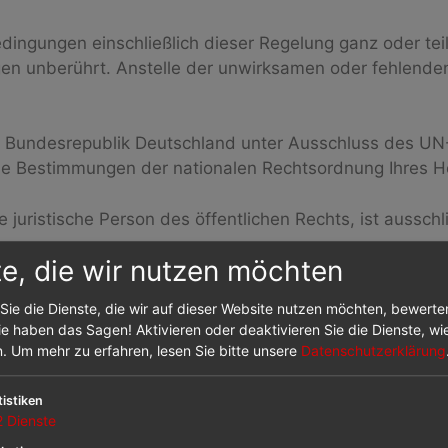
dingungen einschließlich dieser Regelung ganz oder tei
n unberührt. Anstelle der unwirksamen oder fehlenden
der Bundesrepublik Deutschland unter Ausschluss des UN
de Bestimmungen der nationalen Rechtsordnung Ihres H
e juristische Person des öffentlichen Rechts, ist ausschl
te, die wir nutzen möchten
 der Bestellung von WAR
n-Shop):
Sie die Dienste, die wir auf dieser Website nutzen möchten, bewert
e haben das Sagen! Aktivieren oder deaktivieren Sie die Dienste, wie
n.
Um mehr zu erfahren, lesen Sie bitte unsere
Datenschutzerklärung
tistiken
2
Dienste
CDs, DVDs, Artikel aus dem Fan-Shop) kaufen, gilt das