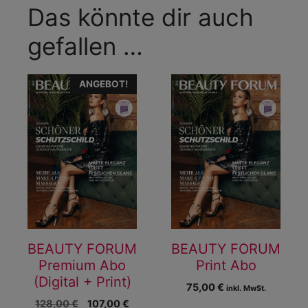
Das könnte dir auch
gefallen …
ANGEBOT!
BEAUTY FORUM
BEAUTY FORUM
Premium Abo
Print Abo
(Digital + Print)
75,00
€
inkl. MwSt.
128,00
€
107,00
€