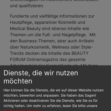
und qualifizieren.
Fundierte und vielfältige Informationen zur
Hautpflege, apparativer Kosmetik und
Medical Beauty sind ebenso Inhalte wie
Themen um die Fuß- und Nagelpflege. Mit
den Business-Themen, aber auch Artikeln
über Naturkosmetik, Wellness oder Style-
Trends decken die Inhalte des BEAUTY
FORUM Onlinemagazins das gesamte
Arbeitsgebiet der Kosmetikerin ab. Mit ihren
Dienste, die wir nutzen
Best-Practice-Beispielen hält das
Onlinemagazin die Kosmetikerin immer auf
möchten
dem neuesten Stand.
Hier können Sie die Dienste, die wir auf dieser Website nutzen
Die Inhalte des BEAUTY FORUM
möchten, bewerten und anpassen. Sie haben das Sagen!
Aktivieren oder deaktivieren Sie die Dienste, wie Sie es für
Onlinemagazins gibt es auch als reines
richtig halten.
Um mehr zu erfahren, lesen Sie bitte unsere
Printabonnement
und als
Premium-
Datenschutzerklärung
.