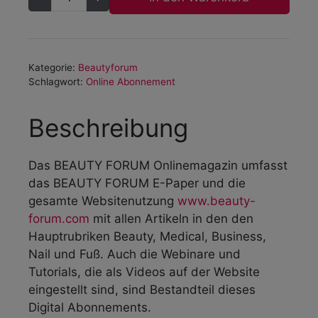
l
t
e
r
Kategorie:
Beautyforum
n
Schlagwort:
Online Abonnement
a
t
Beschreibung
i
v
Das
BEAUTY FORUM Onlinemagazin
umfasst
e
das BEAUTY FORUM E-Paper und die
:
gesamte Websitenutzung
www.beauty-
forum.com
mit allen Artikeln in den den
Hauptrubriken Beauty, Medical, Business,
Nail und Fuß. Auch die Webinare und
Tutorials, die als Videos auf der Website
eingestellt sind, sind Bestandteil dieses
Digital Abonnements.