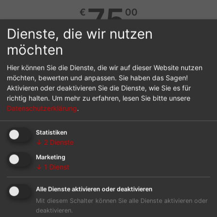
75
€
00
Dienste, die wir nutzen
jährlich
möchten
Zeitschrift als Printausgabe
Hier können Sie die Dienste, die wir auf dieser Website nutzen
möchten, bewerten und anpassen. Sie haben das Sagen!
Aktivieren oder deaktivieren Sie die Dienste, wie Sie es für
E-Paper inkl. Archiv-Nutzung
richtig halten.
Um mehr zu erfahren, lesen Sie bitte unsere
Datenschutzerklärung
.
Exklusiver Onlineportal Zugang​
Statistiken
Exklusive Beauty-Box als Geschenk
↓
2
Dienste
Marketing
↓
1
Dienst
Zum Produkt
Alle Dienste aktivieren oder deaktivieren
Mit diesem Schalter können Sie alle Dienste aktivieren oder
deaktivieren.