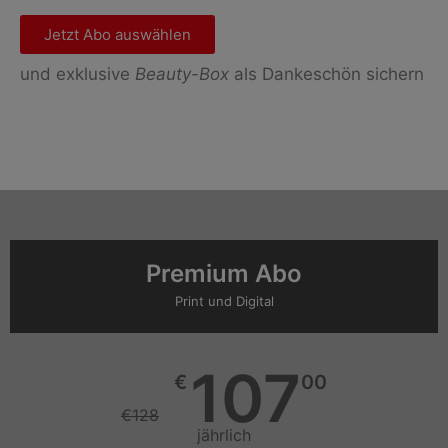
Jetzt Abo auswählen
und exklusive
Beauty-Box
als Dankeschön sichern
Premium Abo
Print und Digital
107
€
00
€
128
jährlich